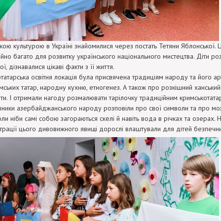
ькою культурою в Україні знайомилися через постать Тетяни Яблонської. 
йно багато для розвитку українського національного мистецтва. Діти р
ї, дізнавалися цікаві факти з її життя.
татарська освітня локація була присвячена традиціям народу та його арх
мських татар, народну кухню, етногенез. А також про розкішний ханськи
віти. І отримали нагоду розмалювати тарілочку традиційним кримськотат
ники азербайджанського народу розповіли про свої символи та про мо
ли ніби самі собою загораються скелі й навіть вода в річках та озерах. Н
трації цього дивовижного явищі дорослі влаштували для дітей безпечний