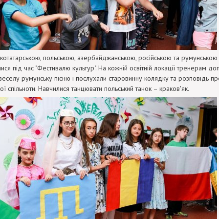
ькотатарською, польською, азербайджанською, російською та румунською
ися під час "Фестивалю культур". На кожній освітній локації тренерам до
веселу румунську пісню і послухали старовинну колядку та розповідь про
ої спільноти. Навчилися танцювати польський танок – краков'як.