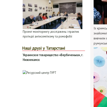
Із кримс
Проект моніторингу досліджень і практик
знайомил
протидії антисемітизму та ромофобії
вивчили 
румунськ
Наші друзі у Татарстані
Ук
раинское товарищество «
В
ербиченька», г.
Н
ижнекамск