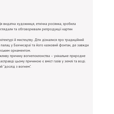
Ця видатна художниця, етнічна росіянка, зробила
озглядали та обговорювали репродукції картин
ітектурі й мистецтву. Діти дізналися про традиційний
й палац у Бахчисараї та його казковий фонтан, де завжди
арським орнаментом.
жливу причину вогнепоклонства – унікальне природне
асправді цьому причиною є вміст газів у землі та воді.
 "дослід з вогнем".