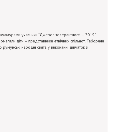
 культурами учасники "Джерел толерантності – 2019"
помагали діти – представники етнічних спільнот. Таборяни
 румунські народні свята у виконанні дівчаток з