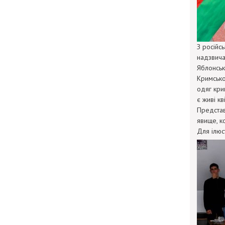
З російс
надзвича
Яблонсько
Кримсько
одяг кри
є живі к
Представ
явище, ко
Для ілюс