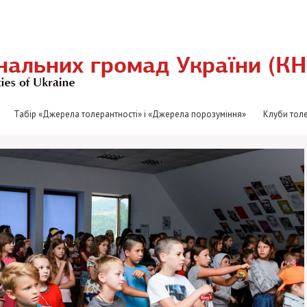
Табір «Джерела толерантності» і «Джерела порозуміння»
Клуби толе