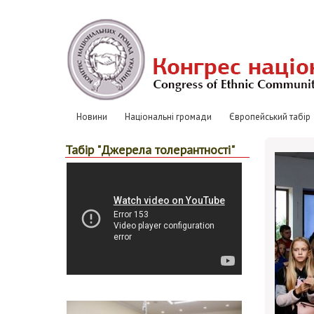
Перейти
до
основного
вмісту
Новини
Національні громади
Європейський табір
Основная
навигация
Табір "Джерела толерантності"