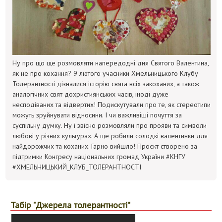
Ну про що ще розмовляти напередодні дня Святого Валентина,
як не про кохання? 9 лютого учасники Хмельницького Клубу
Толерантності дізналися історію свята всіх закоханих, а також
аналогічних свят дохристиянських часів, іноді дуже
несподіваних та відвертих! Подискутували про те, як стереотипи
можуть зруйнувати відносини. І чи важливіші почуття за
суспільну думку. Ну і звісно розмовляли про прояви та символи
любові у різних культурах. А ще робили солодкі валентинки для
найдорожчих та коханих. Гарно вийшло! Проєкт створено за
підтримки Конгресу національних громад України #КНГУ
#ХМЕЛЬНИЦЬКИЙ_КЛУБ_ТОЛЕРАНТНОСТІ
Табір "Джерела толерантності"