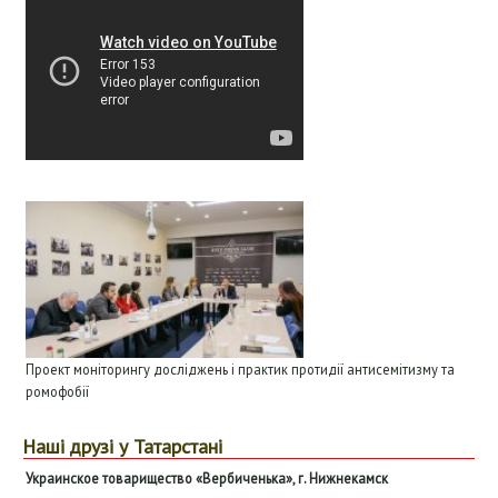
Проект моніторингу досліджень і практик протидії антисемітизму та
ромофобії
Наші друзі у Татарстані
Ук
раинское товарищество «
В
ербиченька», г.
Н
ижнекамск