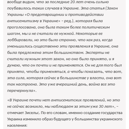
вообще видим, что за последние 20 лет очень сильно
поубавилось таких случаев в Украине. Эта статья (Закон
Украины «О предотвращении и противодействии
антисемитизму в Украине» – ред.), которая была
проголосована, она была таким более политическим
шагом, мы и не считали ее нужной. Некоторые ее
лоббировали, но это было странно, что как раз, когда
уменьшились существенно эти проявления в Украине, она
была предложена этим большинством. Эксперты не
считали нужным этот закон, но оно было принято, и я
думаю, что он почти и не применяется. Он не для того был
принято, чтобы применяться, а чтобы показать, что вот,
эта сила, которая сейчас в большинстве у власти, она вот
так настроена. Это уже вчерашний день, война все это
перечеркнула
».
«
В Украине почти нет антисемитских проявлений, но это
не сейчас возникло, мы наблюдаем за этим уже 30 лет
», –
отмечает Зисельс. По его словам, именно создание государства
Украина изменило образ будущего у большинства украинского
населения: