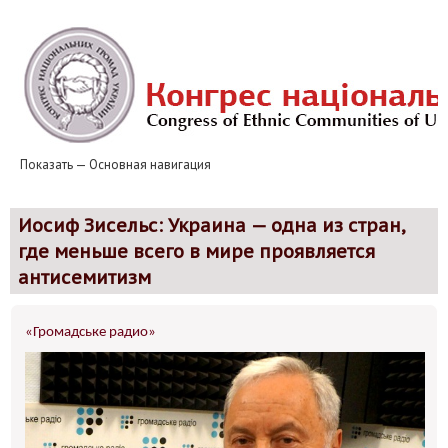
Перейти
к
основному
содержанию
Показать — Основная навигация
Основная
навигация
Новини
Національні громади
Європейський табір
Табір «Джерела толерантності» та «Джерела порозуміння»
Клуби толерантності
Контакти
Звіти
Иосиф Зисельс: Украина — одна из стран,
где меньше всего в мире проявляется
антисемитизм
«Громадське радио»