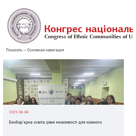
Перейти
к
основному
содержанию
Показать — Основная навигация
Основная
навигация
Новини
Національні громади
Європейський табір
Табір «Джерела толерантності» та «Джерела порозуміння»
Клуби толерантності
Контакти
Звіти
2025-06-06
Безбар’єрна освіта: рівні можливості для кожного