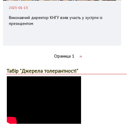
2025-01-13
Виконавчий директор КНГУ взяв участь у зустрічі із
президентом
Страница 1
Следующая
››
страница
Нумерация
страниц
Табір "Джерела толерантності"