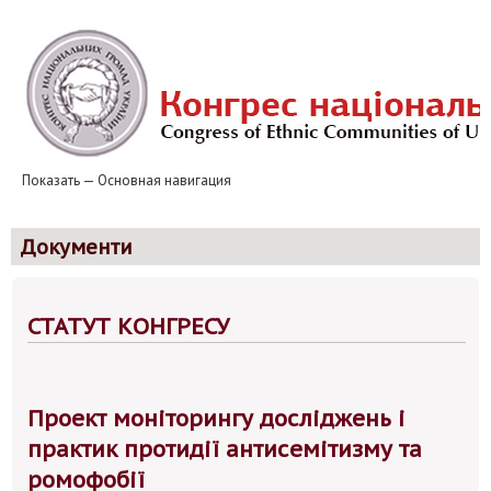
Перейти
к
основному
содержанию
Показать — Основная навигация
Основная
навигация
Новини
Національні громади
Європейський табір
Табір «Джерела толерантності» та «Джерела порозуміння»
Клуби толерантності
Контакти
Звіти
Документи
СТАТУТ КОНГРЕСУ
Проект моніторингу досліджень і
практик протидії антисемітизму та
ромофобії