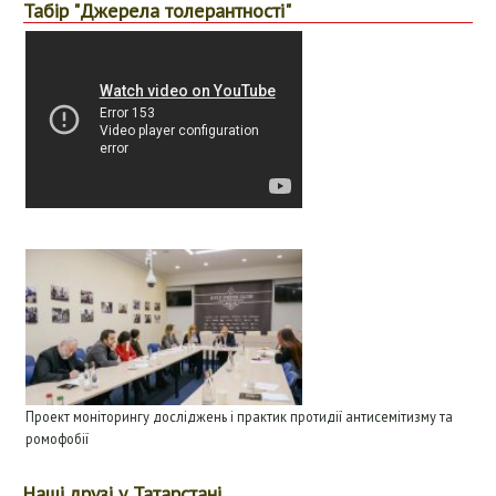
Табір "Джерела толерантності"
Проект моніторингу досліджень і практик протидії антисемітизму та
ромофобії
Наші друзі у Татарстані