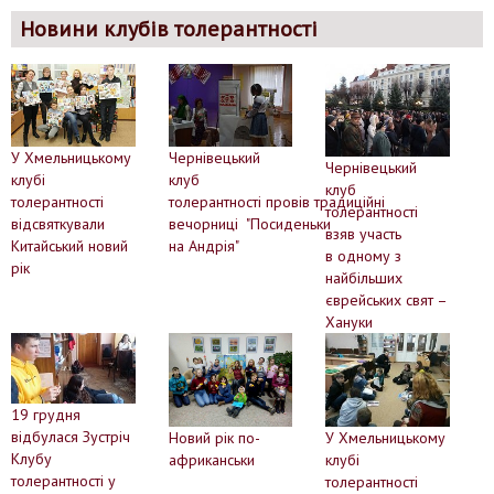
Новини клубів толерантності
У Хмельницькому
Чернівецький
Чернівецький
клубі
клуб
клуб
толерантності
толерантності провів традиційні
толерантності
відсвяткували
вечорниці "Посиденьки
взяв участь
Китайський новий
на Андрія"
в одному з
рік
найбільших
єврейських свят –
Хануки
19 грудня
відбулася Зустріч
Новий рік по-
У Хмельницькому
Клубу
африканськи
клубі
толерантності у
толерантності