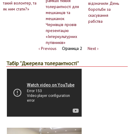
рамках тижня
такий волонтер, та
відзначили День
толерантності для
як ним стати?»
боротьби за
мешканців та
скасування
мешканок
рабства
Чернівців провів
презентацію
«Інтеркультурних
путівників»
←
‹ Previous
Страница 2
Следующая
Next ›
страница
Нумерация
страниц
Табір "Джерела толерантності"