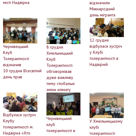
місті Надвірна
відзначили
Міжнародний
день мігранта
12 грудня
відбулася зустріч
Чернівецький
8 грудня
у Клубі
Клуб
Хмельницький
толерантності в
Толерантності
Клуб
Надвірній
відзначив
Толерантності
10 грудня Всесвітній
обговорював
день прав
дуже важливу
тему: глобальні
зміни клімату
Відбулася зустріч
Чернівецький
Клубу
У Хмельницькому
клуб
толерантності м.
клубі
толерантності в
Надвірна «Хто
толерантності