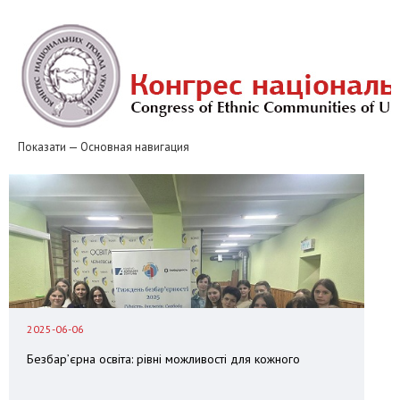
Перейти
до
основного
вмісту
Показати — Основная навигация
Основная
навигация
Новини
Національні громади
Європейський табір
Табір «Джерела толерантності» і «Джерела порозуміння»
Клуби толерантності
Контакти
Звіти
2025-06-06
Безбар’єрна освіта: рівні можливості для кожного