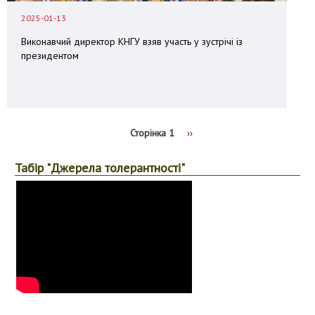
2025-01-13
Виконавчий директор КНГУ взяв участь у зустрічі із
президентом
Сторінка 1
Наступна
››
сторінка
Розбивка
на
Табір "Джерела толерантності"
сторінки